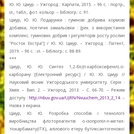
Ю. Ю. Цмур. – Ужгород : Карпати, 2015. – 96 с. : портр.,
іл., табл., фот. кольор. – Бібліогр.: с. 91.
Цмур, Ю. Ю. Подарунки : гумінові добрива. кормові
добавки, поетичні замальовки : [рек. з використання
комплекс. гумінових добрив і регуляторів росту рослин
“Росток Екстра”] / Ю. Ю. Цмур. – Ужгород : Патент,
2019. – 96 с. : іл. – Бібліогр.: с. 88-89.
***
Цмур, Ю. Ю. Синтез 1,2-біс(п-карбоксифеніл)-о-
карборану [Електронний ресурс] / Ю. Ю. Цмур //
Науковий вісник Ужгородського університету. Серія :
Хімія. – Вип. 2. – Ужгород, 2013. – С. 66-70. – Режим
доступу :
http://nbuv.gov.ua/UJRN/Nvuuchem_2013_2_14
. –
Назва з екрана.
Цмур, Ю. Ю. Розробка способів і технології
виробництва флотореагентів о-ізопропіл-n-метил-
тіокарбамату(ІТК), алілового етеру бутілксантогенової