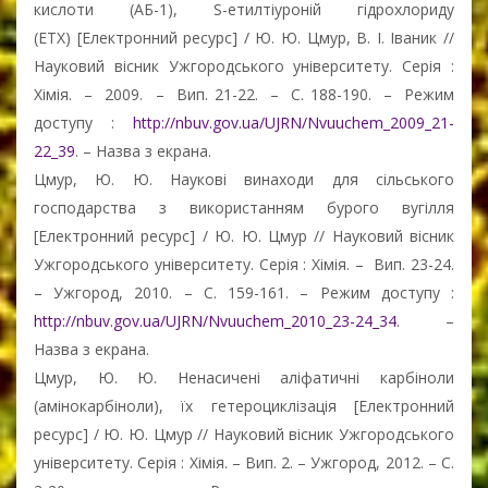
кислоти (АБ-1), S-етилтіуроній гідрохлориду
(ЕТХ) [Електронний ресурс] / Ю. Ю. Цмур, В. І. Іваник //
Науковий вісник Ужгородського університету. Серія :
Хімія. – 2009. – Вип. 21-22. – С. 188-190. – Режим
доступу :
http://nbuv.gov.ua/UJRN/Nvuuchem_2009_21-
22_39
. – Назва з екрана.
Цмур, Ю. Ю. Наукові винаходи для сільського
господарства з використанням бурого вугілля
[Електронний ресурс] / Ю. Ю. Цмур // Науковий вісник
Ужгородського університету. Серія : Хімія. – Вип. 23-24.
– Ужгород, 2010. – С. 159-161. – Режим доступу :
http://nbuv.gov.ua/UJRN/Nvuuchem_2010_23-24_34
. –
Назва з екрана.
Цмур, Ю. Ю. Ненасичені аліфатичні карбіноли
(амінокарбіноли), їх гетероциклізація [Електронний
ресурс] / Ю. Ю. Цмур // Науковий вісник Ужгородського
університету. Серія : Хімія. – Вип. 2. – Ужгород, 2012. – С.