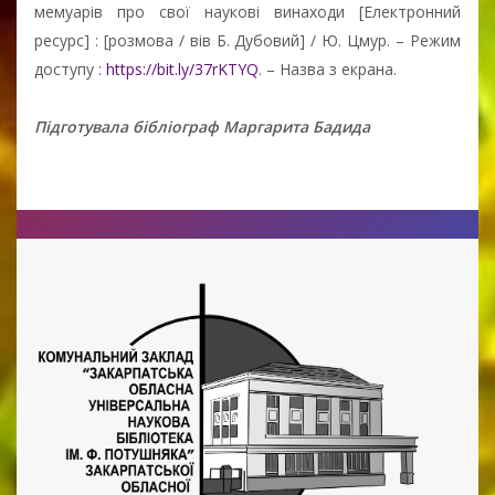
мемуарів про свої наукові винаходи [Електронний
ресурс] : [розмова / вів Б. Дубовий] / Ю. Цмур. – Режим
доступу :
https://bit.ly/37rKTYQ
. – Назва з екрана.
Підготувала бібліограф Маргарита Бадида