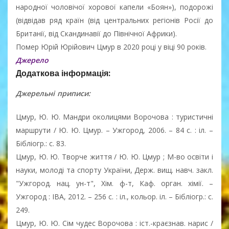
народної чоловічої хорової капели «Боян»), подорожі
(відвідав ряд країн (від центральних регіонів Росії до
Британії, від Скандинавії до Північної Африки).
Помер Юрій Юрійович Цмур в 2020 році у віці 90 років.
Джерело
Додаткова інформація:
Джерельні приписи:
Цмур, Ю. Ю. Мандри околицями Ворочова : туристичні
маршрути / Ю. Ю. Цмур. – Ужгород, 2006. – 84 с. : іл. –
Бібліогр.: с. 83.
Цмур, Ю. Ю. Творче життя / Ю. Ю. Цмур ; М-во освіти і
науки, молоді та спорту України, Держ. вищ. навч. закл.
"Ужгород. нац. ун-т", Хім. ф-т, Каф. орган. хімії. –
Ужгород : ІВА, 2012. – 256 с. : іл., кольор. іл. – Бібліогр.: с.
249.
Цмур, Ю. Ю. Сім чудес Ворочова : іст.-краєзнав. нарис /