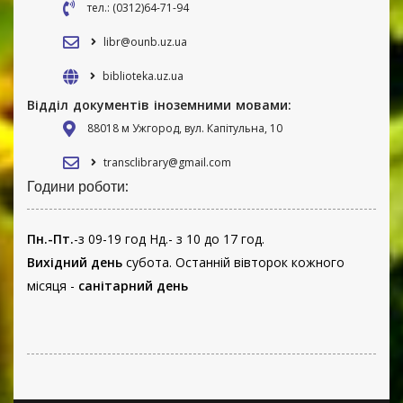
тел.: (0312)64-71-94
libr@ounb.uz.ua
biblioteka.uz.ua
Відділ документів іноземними мовами:
88018 м Ужгород, вул. Капітульна, 10
transclibrary@gmail.com
Години роботи:
Пн.-Пт.
-з 09-19 год Нд.- з 10 до 17 год.
Вихідний день
субота. Останній вівторок кожного
місяця -
санітарний день