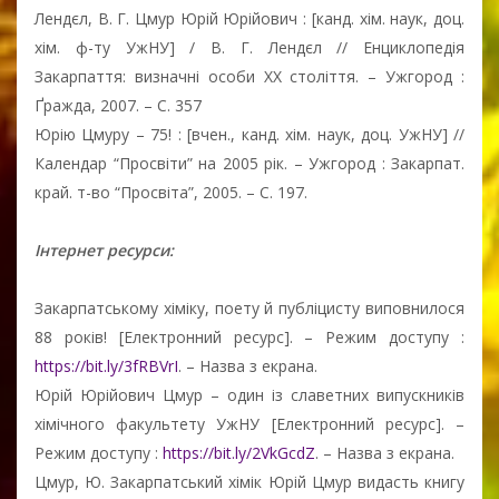
Лендєл, В. Г. Цмур Юрій Юрійович : [канд. хім. наук, доц.
хім. ф-ту УжНУ] / В. Г. Лендєл // Енциклопедія
Закарпаття: визначні особи ХХ століття. – Ужгород :
Ґражда, 2007. – С. 357
Юрію Цмуру – 75! : [вчен., канд. хім. наук, доц. УжНУ] //
Календар “Просвіти” на 2005 рік. – Ужгород : Закарпат.
край. т-во “Просвіта”, 2005. – С. 197.
Інтернет ресурси:
Закарпатському хіміку, поету й публіцисту виповнилося
88 років! [Електронний ресурс]. – Режим доступу :
https://bit.ly/3fRBVrI
. – Назва з екрана.
Юрій Юрійович Цмур – один із славетних випускників
хімічного факультету УжНУ [Електронний ресурс]. –
Режим доступу :
https://bit.ly/2VkGcdZ
. – Назва з екрана.
Цмур, Ю. Закарпатський хімік Юрій Цмур видасть книгу