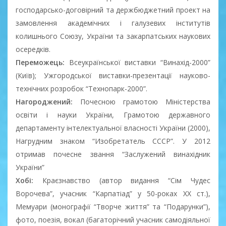
господарсько-договірний та держбюджетний проект на
замовлення академічних і галузевих інститутів
колишнього Союзу, України та закарпатських наукових
осередків.
Переможець:
Всеукраїнської виставки “Винахід-2000”
(Київ); Ужгородської виставки-презентації науково-
технічних розробок “Технопарк-2000”.
Нагороджений:
Почесною грамотою Міністерства
освіти і науки України, Грамотою державного
департаменту інтелектуальної власності України (2000),
Нагрудним знаком “Изобретатель СССР”. У 2012
отримав почесне звання “Заслужений винахідник
України”
Хобі:
Краєзнавство (автор видання “Сім Чудес
Ворочева”, учасник “Карпатіад” у 50-роках ХХ ст.),
Мемуари (монографії “Творче життя” та “Подарунки”),
фото, поезія, вокал (багаторічний учасник самодіяльної