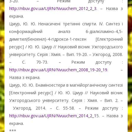
3-20. – Режим доступу :
http://nbuv.gov.ua/UJRN/Nvuuchem_2012_2_3
. – Назва з
екрана.
Цмур, Ю. Ю. Ненасичені третинні спирти. IV. Синтез і
конформаційний аналіз 6-діалкіламіно-4,5-
диметил(бензеніл)-4-гідрокси-1-гексен [Електронний
ресурс] / Ю. Ю. Цмур // Науковий вісник Ужгородського
університету. Серія : Хімія. – Вип. 19-20. – Ужгород, 2008.
– С. 70-73. – Режим доступу :
http://nbuv.gov.ua/UJRN/Nvuuchem_2008_19-20_19
. –
Назва з екрана.
Цмур, Ю. Ю. Енаміноеcтери в магнійорганічному синтезі
[Електронний ресурс] / Ю. Ю. Цмур // Науковий вісник
Ужгородського університету. Серія : Хімія. – Вип. 2. –
Ужгород, 2014. – С. 55-58. – Режим доступу :
http://nbuv.gov.ua/UJRN/Nvuuchem_2014_2_1
5. – Назва з
екрана.
***