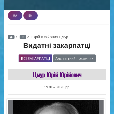
UA
EN
>
> Юрій Юрійович Цмур
Видатні закарпатці
ВСІ ЗАКАРПАТЦІ
Алфавітний покажчик
Цмур Юрій Юрійович
1930 – 2020 рр.