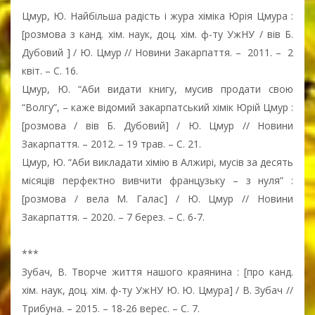
Цмур, Ю. Найбільша радість і жура хіміка Юрія Цмура :
[розмова з канд. хім. наук, доц. хім. ф-ту УжНУ / вів Б.
Дубовий ] / Ю. Цмур // Новини Закарпаття. – 2011. – 2
квіт. – С. 16.
Цмур, Ю. “Аби видати книгу, мусив продати свою
“Волгу”, – каже відомий закарпатський хімік Юрій Цмур :
[розмова / вів Б. Дубовий] / Ю. Цмур // Новини
Закарпаття. – 2012. – 19 трав. – С. 21.
Цмур, Ю. “Аби викладати хімію в Алжирі, мусів за десять
місяців перфектно вивчити французьку – з нуля” :
[розмова / вела М. Галас] / Ю. Цмур // Новини
Закарпаття. – 2020. – 7 берез. – С. 6-7.
***
Зубач, В. Творче життя нашого краянина : [про канд.
хім. наук, доц. хім. ф-ту УжНУ Ю. Ю. Цмура] / В. Зубач //
Трибуна. – 2015. – 18-26 верес. – С. 7.