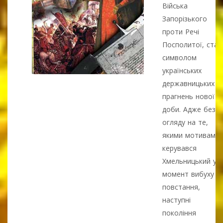
Війська
Запорізького
проти Речі
Посполитої, став
символом
українських
державницьких
прагнень нової
доби. Адже без
огляду на те,
якими мотивами
керувався
Хмельницький у
момент вибуху
повстання,
наступні
покоління