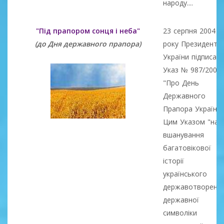
народу....
"Під прапором сонця і неба"
23 серпня 2004
(до Дня державного прапора)
року Президент
України підписав
Указ № 987/2004
"Про День
Державного
Прапора України"
Цим Указом "на
вшанування
багатовікової
історії
українського
державотворення
державної
символіки