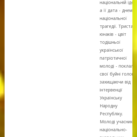
національній ідеї,
а її дата - днем
національної
трагедії. Триста
юнаків - цвіт
тодішньої
української
патріотичної
молоді - поклали
свої буйні голови
захищаючи від
інтервенції
Українську
Народну
Республіку.
Молоді учасники
національно-