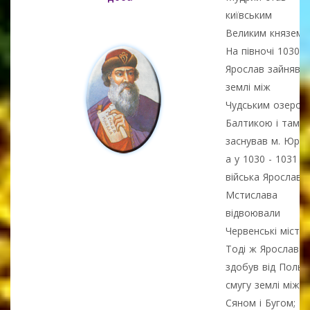
київським
Великим князем.
На півночі 1030
Ярослав зайняв
землі між
Чудським озером 
Балтикою і там
заснував м. Юріїв
а у 1030 - 1031
війська Ярослава 
Мстислава
відвоювали
Червенські міста.
Тоді ж Ярослав
здобув від Польщ
смугу землі між р
Сяном і Бугом;