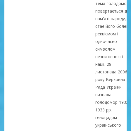
тема голодомору
повертається до
пам'яті народу,
стає його болем,
реквіємом і
одночасно
символом
незнищеності
нації. 28
листопада 2006
року Верховна
Рада України
визнала
голодомор 1932-
1933 рр.
геноцидом
українського