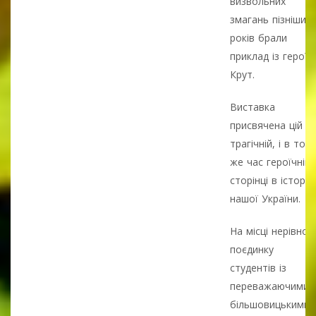
визвольних
змагань пізніших
років брали
приклад із героїв
Крут.
Виставка
присвячена цій
трагічній, і в той
же час героїчній
сторінці в історії
нашої України.
На місці нерівног
поєдинку
студентів із
переважаючими
більшовицькими