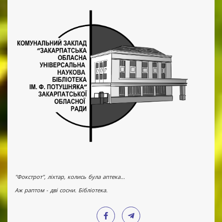
"Фокстрот", ліхтар, колись була аптека...
Аж раптом - дві сосни. Бібліотека.