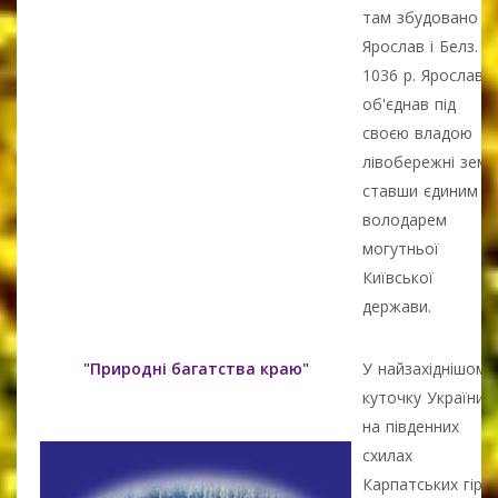
там збудовано м.
Ярослав і Белз.
1036 р. Ярослав
об'єднав під
своєю владою
лівобережні землі
ставши єдиним
володарем
могутньої
Київської
держави.
"Природні багатства краю"
У найзахіднішому
куточку України,
на південних
схилах
Карпатських гір,