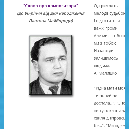
"Слово про композитора"
Одгримлять
(до 90-річчя від дня народження
мелодії судьбою
Платона Майбороди)
І відкотяться
важкі громи,
Але ми з тобою,
ми з тобою
Назавжди
залишимось
людьми.
А. Малишко
"Рідна мати моя,
ти ночей не
доспала...", "Знов
цвітуть каштани,
хвиля дніпровськ
б'є...", "Ми підем,