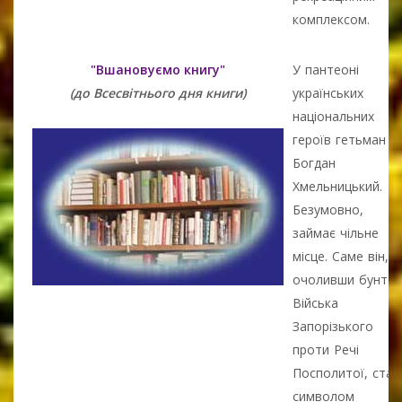
комплексом.
"Вшановуємо книгу"
У пантеоні
(до Всесвітнього дня книги)
українських
національних
героїв гетьман
Богдан
Хмельницький.
Безумовно,
займає чільне
місце. Саме він,
очоливши бунт
Війська
Запорізького
проти Речі
Посполитої, став
символом