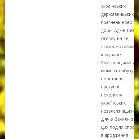
українських
державницьких
прагнень нової
доби. Адже без
огляду на те,
якими мотивами
керувався
Хмельницький у
момент вибуху
повстання,
наступні
покоління
українських
незалежницьких
діячів бачили в
цих подіях спроб
відродження