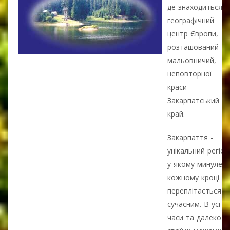
де знаходиться
географічний
центр Європи,
розташований
мальовничий,
неповторної
краси
Закарпатський
край.
Закарпаття -
унікальний регіон
у якому минуле н
кожному кроці
переплітається із
сучасним. В усі
часи та далеко з