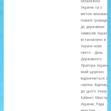
незалежної
України та з
метою вихованн
поваги громадян
до державних
символів України
встановлено в
Україні нове
свято - День
Державного
Прапора України,
який щорічно
відзначається 23
серпня. Відповідн
до цього Указу
Кабінет Міністрів
України, Рада
міністрів