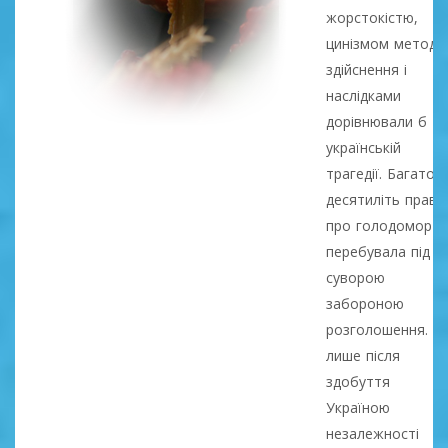
жорстокістю,
цинізмом методів
здійснення і
наслідками
дорівнювали б
українській
трагедії. Багато
десятиліть правд
про голодомор
перебувала під
суворою
забороною
розголошення. І
лише після
здобуття
Україною
незалежності