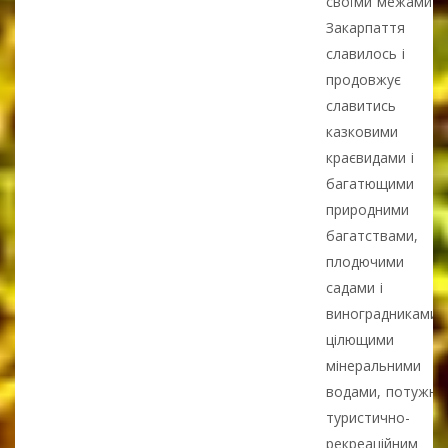
своїми межами
Закарпаття
славилось і
продовжує
славитись
казковими
краєвидами і
багатющими
природними
багатствами,
плодючими
садами і
виноградниками,
цілющими
мінеральними
водами, потужни
туристично-
рекреаційним