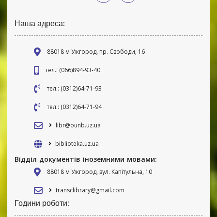
Наша адреса:
88018 м Ужгород, пр. Свободи, 16
тел.: (066)894-93-40
тел.: (0312)64-71-93
тел.: (0312)64-71-94
libr@ounb.uz.ua
biblioteka.uz.ua
Відділ документів іноземними мовами:
88018 м Ужгород, вул. Капітульна, 10
transclibrary@gmail.com
Години роботи: