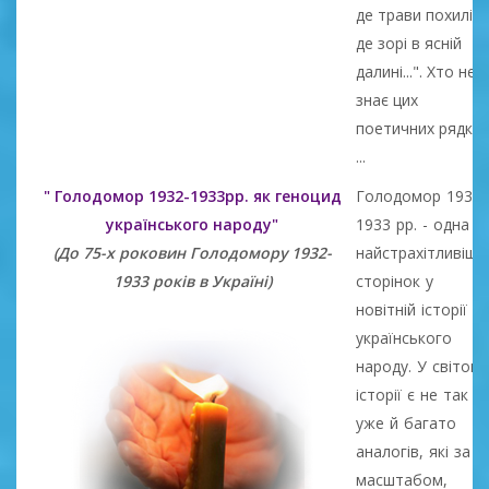
де трави похилі,
де зорі в ясній
далині...". Хто не
знає цих
поетичних рядків
...
" Голодомор 1932-1933рр. як геноцид
Голодомор 1932-
українського народу"
1933 рр. - одна з
(До 75-х роковин Голодомору 1932-
найстрахітливіши
1933 років в Україні)
сторінок у
новітній історії
українського
народу. У світові
історії є не так
уже й багато
аналогів, які за
масштабом,