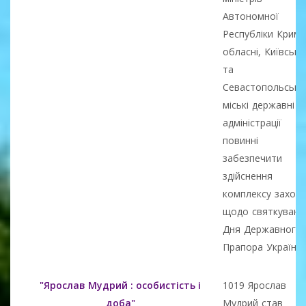
Автономної
Республіки Крим,
обласні, Київська
та
Севастопольська
міські державні
адміністрації
повинні
забезпечити
здійснення
комплексу заході
щодо святкуванн
Дня Державного
Прапора України.
"Ярослав Мудрий : особистість і
1019 Ярослав
доба"
Мудрий став