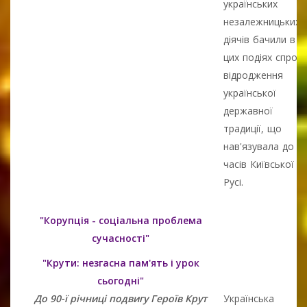
українських
незалежницьких
діячів бачили в
цих подіях спроб
відродження
української
державної
традиції, що
нав'язувала до
часів Київської
Русі.
"Корупція - соціальна проблема
сучасності"
"Крути: незгасна пам'ять і урок
сьогодні"
До 90-ї річниці подвигу Героїв Крут
Українська