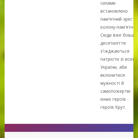
силами
встановлено
пам'ятний хрест і
колону-пам'ятник
Сюди вже більше
десятиліття
з'їжджаються
патріоти зі всієї
України, аби
вклонитися
мужності й
самопожертві
юних героїв -
героїв Крут.