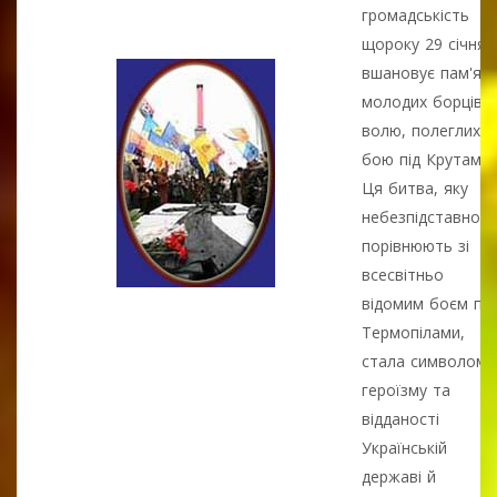
громадськість
щороку 29 січня
вшановує пам'ят
молодих борців з
волю, полеглих у
бою під Крутами.
Ця битва, яку
небезпідставно
порівнюють зі
всесвітньо
відомим боєм під
Термопілами,
стала символом
героїзму та
відданості
Українській
державі й