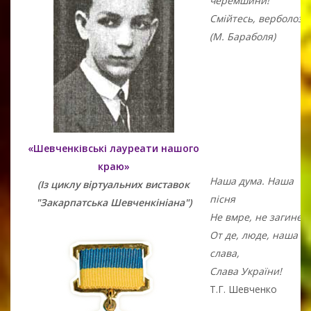
черемшини!
Смійтесь, верболози
(М. Бараболя)
«Шевченківські лауреати нашого
краю»
Наша дума. Наша
(Із циклу віртуальних виставок
пісня
"Закарпатська Шевченкініана")
Не вмре, не загине…
От де, люде, наша
слава,
Слава України!
Т.Г. Шевченко