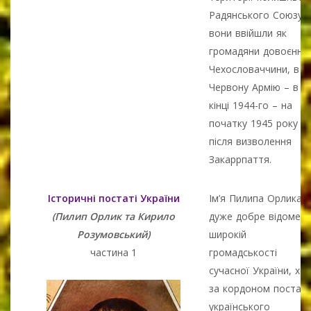
Радянського Союзу,
вони ввійшли як
громадяни довоєнно
Чехословаччини, в
Червону Армію – в
кінці 1944-го – на
початку 1945 року
після визволення
Закаррпаття.
Історичні постаті України
Ім’я Пилипа Орлика 
(Пилип Орлик та Кирило
дуже добре відоме
Розумовський)
широкій
частина 1
громадськості
сучасної України, хо
за кордоном постат
українського