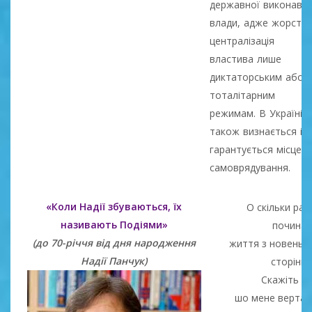
державної виконавчо
влади, адже жорстка
централізація
властива лише
диктаторським або
тоталітарним
режимам. В Україні
також визнається і
гарантується місцев
самоврядування.
«Коли Надії збуваються, їх
О скільки раз
називають Подіями»
починал
(до 70-річчя від дня народження
життя з новеньк
Надії Панчук)
сторінки.
Скажіть ж
шо мене верта