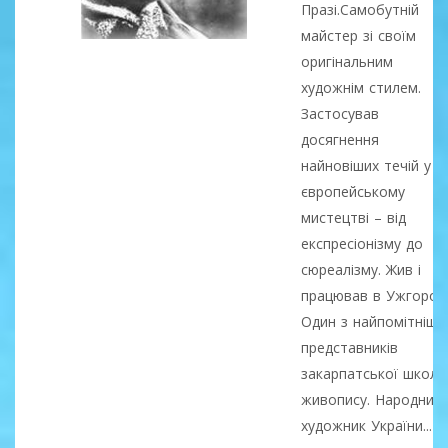
Празі.Самобутній
майстер зі своїм
оригінальним
художнім стилем.
Застосував
досягнення
найновіших течій у
європейському
мистецтві – від
експресіонізму до
сюреалізму. Жив і
працював в Ужгороді
Один з найпомітніши
представників
закарпатської школи
живопису. Народний
художник України...