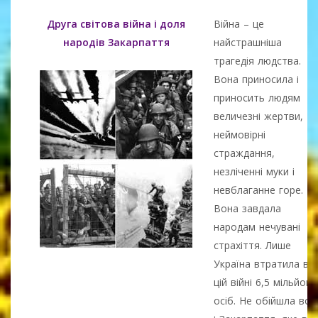
Друга світова війна і доля
Війна – це
народів Закарпаття
найстрашніша
трагедія людства.
Вона приносила і
приносить людям
величезні жертви,
неймовірні
страждання,
незліченні муки і
невблаганне горе.
Вона завдала
народам нечувані
страхіття. Лише
Україна втратила в
цій війні 6,5 мільйона
осіб. Не обійшла вон