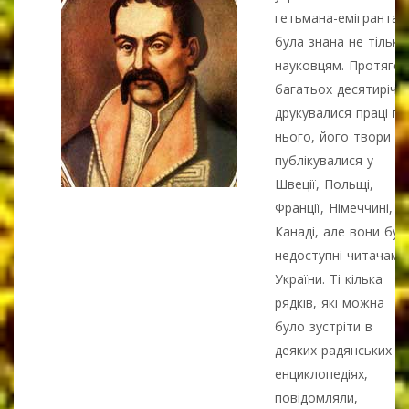
гетьмана-емігранта
була знана не тільки
науковцям. Протяго
багатьох десятиріч
друкувалися праці пр
нього, його твори
публікувалися у
Швеції, Польщі,
Франції, Німеччині,
Канаді, але вони бул
недоступні читачам
України. Ті кілька
рядків, які можна
було зустріти в
деяких радянських
енциклопедіях,
повідомляли,