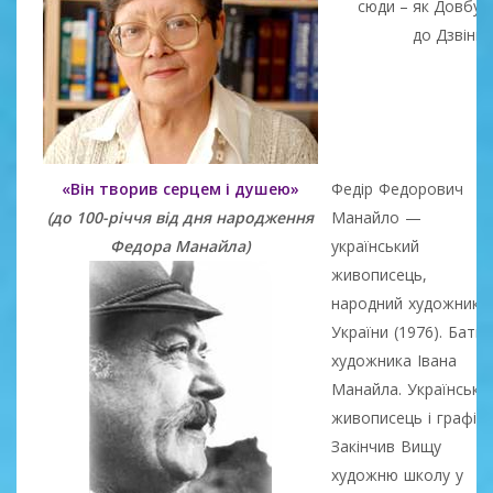
сюди – як Довбу
до Дзвінки
«Він творив серцем і душею»
Федір Федорович
(до 100-річчя від дня народження
Манайло —
Федора Манайла)
український
живописець,
народний художник
України (1976). Бать
художника Івана
Манайла. Українськи
живописець і графік.
Закінчив Вищу
художню школу у