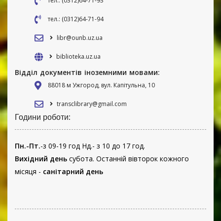
тел.: (0312)64-71-93
тел.: (0312)64-71-94
libr@ounb.uz.ua
biblioteka.uz.ua
Відділ документів іноземними мовами:
88018 м Ужгород, вул. Капітульна, 10
transclibrary@gmail.com
Години роботи:
Пн.-Пт.
-з 09-19 год Нд.- з 10 до 17 год.
Вихідний день
субота. Останній вівторок кожного
місяця -
санітарний день