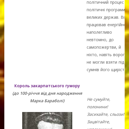
політичний процес і
політичні програми
великих держав. Він
працював енергійно,
наполегливо
невтомно, до
самопожертви, й
ніхто, навіть вороги
не могли взяти під
сумнів його щирість ..
Король закарпатського гумору
(до 100-річчя від дня народження
Не сумуйте,
Марка Бараболі)
полонини!
Засихайте, сльози!
Зацвітайте,