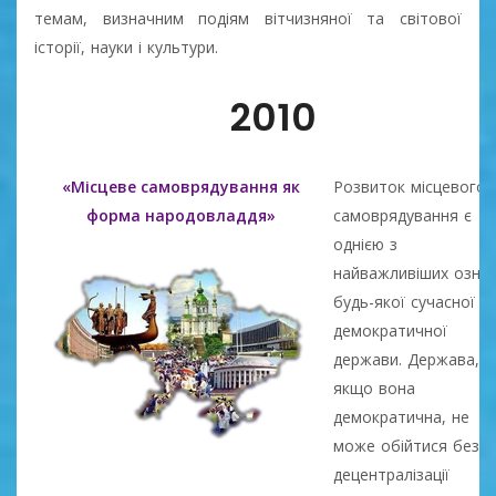
темам, визначним подіям вітчизняної та світової
історії, науки і культури.
2010
«Місцеве самоврядування як
Розвиток місцевого
форма народовладдя»
самоврядування є
однією з
найважливіших озна
будь-якої сучасної
демократичної
держави. Держава,
якщо вона
демократична, не
може обійтися без
децентралізації