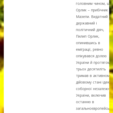
головним чином, що
Орлик – прибічник
Мазепи. Видатний
державний і
політичний діяч,
Пилип Орлик,
опинившись в
еміграції, ревно
опікувався долею
України й протягом
трьох десятиліть
тримав в активному 
дійовому стані ідею
соборної незалежної
України, включив
останню в
загальноєвропейськ