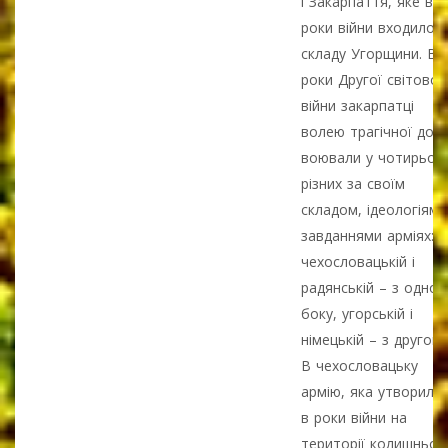
і Закарпаття, яке в
роки війни входило 
складу Угорщини. В
роки Другої світової
війни закарпатці
волею трагічної долі
воювали у чотирьох
різних за своїм
складом, ідеологіями 
завданнями арміях:
чехословацькій і
радянській – з одног
боку, угорській і
німецькій – з другого
В чехословацьку
армію, яка утворила
в роки війни на
території колишньог